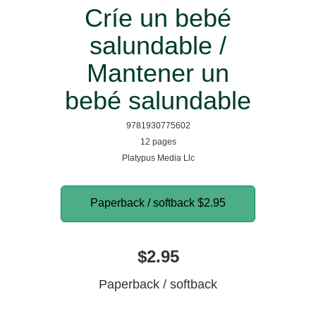
Críe un bebé
salundable /
Mantener un
bebé salundable
9781930775602
12 pages
Platypus Media Llc
Paperback / softback
$2.95
$2.95
Paperback / softback