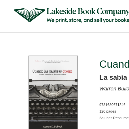
Cuand
La sabia 
Warren Bull
9781680671346
120 pages
Salubris Resource