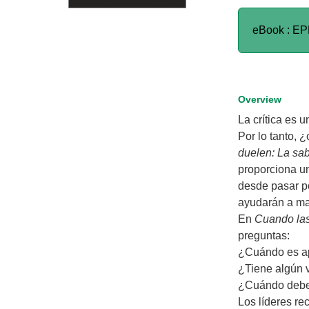
eBook : E
Overview
La crítica es u
Por lo tanto, 
duelen: La sabi
proporciona un
desde pasar po
ayudarán a man
En
Cuando las
preguntas:
¿Cuándo es ap
¿Tiene algún 
¿Cuándo deber
Los líderes re