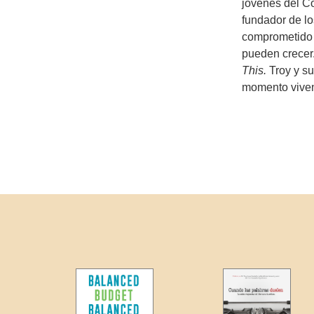
jóvenes del Co
fundador de l
comprometido a
pueden crecer
This.
Troy y su
momento viven