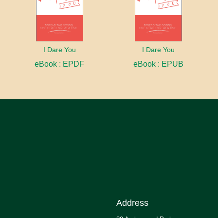
I Dare You
I Dare You
eBook : EPDF
eBook : EPUB
Address