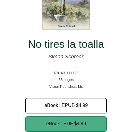
No tires la toalla
Simon Schrock
9781631000089
65 pages
Vision Publishers Llc
eBook : EPUB
$4.99
eBook : PDF
$4.99