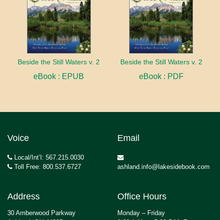
Beside the Still Waters v. 2
Beside the Still Waters v. 2
eBook : EPUB
eBook : PDF
Voice
Email
Local/Int’l: 567.215.0030
Toll Free: 800.537.6727
ashland.info@lakesidebook.com
Address
Office Hours
30 Amberwood Parkway
Monday – Friday