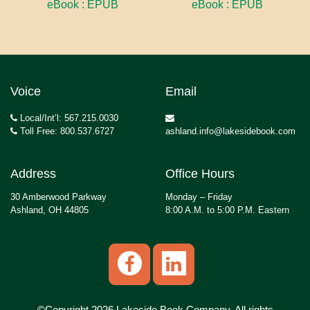
eBook : EPUB
eBook : EPUB
Voice
Email
Local/Int’l: 567.215.0030
Toll Free: 800.537.6727
ashland.info@lakesidebook.com
Address
Office Hours
30 Amberwood Parkway
Monday – Friday
Ashland, OH 44805
8:00 A.M. to 5:00 P.M. Eastern
©Copyright 2026 Lakeside Book Company, All rights