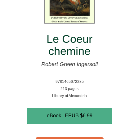
Le Coeur
chemine
Robert Green Ingersoll
9781465672285
213 pages
Library of Alexandria
eBook : EPUB
$6.99