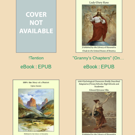
!Tention
"Granny's Chapters" (On Scriptural Subjects)
eBook : EPUB
eBook : EPUB