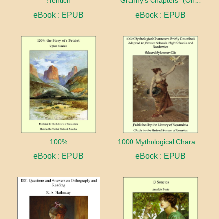
!Tention
"Granny's Chapters" (On Scriptural Subjects)
eBook : EPUB
eBook : EPUB
100%
1000 Mythological Characters Briefly Described Adapted to Private Schools, High Schools and Academies
eBook : EPUB
eBook : EPUB