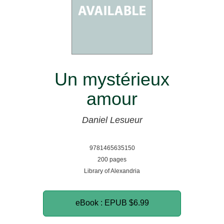
Un mystérieux
amour
Daniel Lesueur
9781465635150
200 pages
Library of Alexandria
eBook : EPUB
$6.99