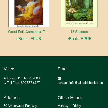
Wood-Folk Comedies: The Play of Wild-animal Life on a Natural Stage
13 Sonetos
eBook : EPUB
eBook : EPUB
Voice
Email
Local/Int’l: 567.215.0030
Toll Free: 800.537.6727
ashland.info@lakesidebook.com
Address
Office Hours
30 Amberwood Parkway
Monday – Friday