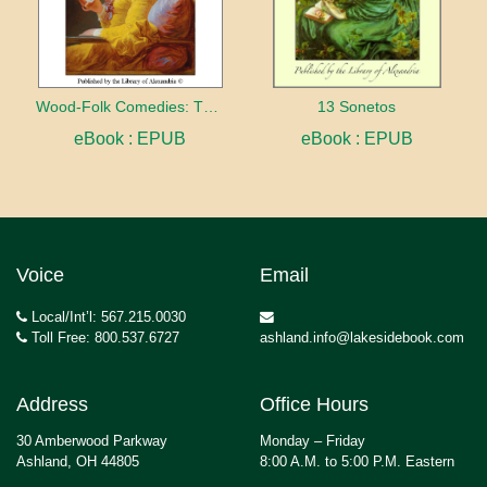
Wood-Folk Comedies: The Play of Wild-animal Life on a Natural Stage
13 Sonetos
eBook : EPUB
eBook : EPUB
Voice
Email
Local/Int’l: 567.215.0030
Toll Free: 800.537.6727
ashland.info@lakesidebook.com
Address
Office Hours
30 Amberwood Parkway
Monday – Friday
Ashland, OH 44805
8:00 A.M. to 5:00 P.M. Eastern