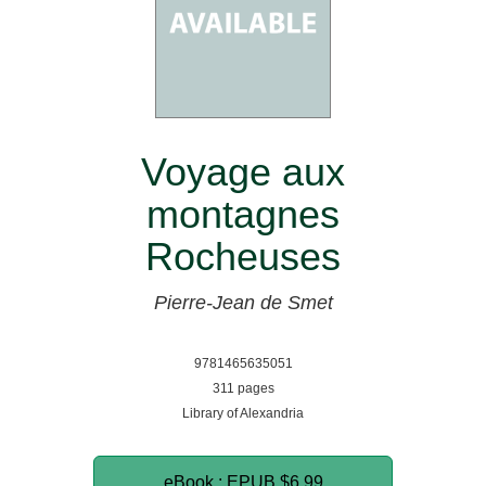
Voyage aux
montagnes
Rocheuses
Pierre-Jean de Smet
9781465635051
311 pages
Library of Alexandria
eBook : EPUB
$6.99