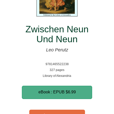
Zwischen Neun
Und Neun
Leo Perutz
9781465522238
327 pages
Library of Alexandria
eBook : EPUB
$6.99