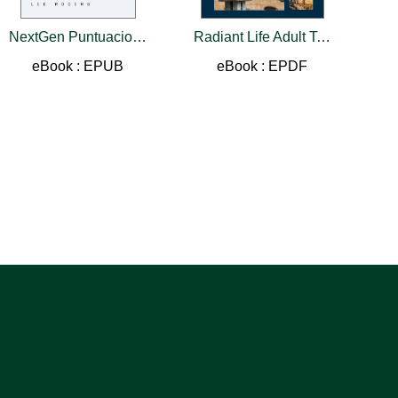
NextGen Puntuaciones Altas
Radiant Life Adult Teacher Volume 3
eBook : EPUB
eBook : EPDF