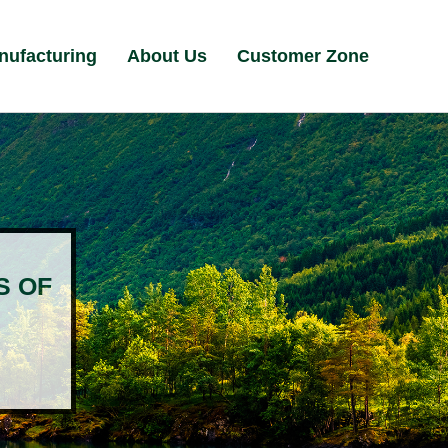
nufacturing
About Us
Customer Zone
S OF