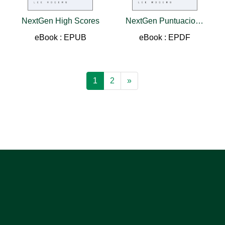
NextGen High Scores
NextGen Puntuaciones Altas
eBook : EPUB
eBook : EPDF
1
2
»